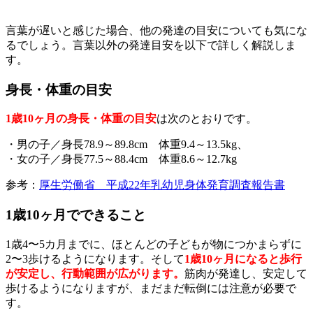
言葉が遅いと感じた場合、他の発達の目安についても気にな
るでしょう。言葉以外の発達目安を以下で詳しく解説しま
す。
身長・体重の目安
1歳10ヶ月の身長・体重の目安
は次のとおりです。
・男の子／身長78.9～89.8cm 体重9.4～13.5kg、
・女の子／身長77.5～88.4cm 体重8.6～12.7kg
参考：
厚生労働省 平成22年乳幼児身体発育調査報告書
1歳10ヶ月でできること
1歳4〜5カ月までに、ほとんどの子どもが物につかまらずに
2〜3歩けるようになります。そして
1歳10ヶ月になると歩行
が安定し、行動範囲が広がります。
筋肉が発達し、安定して
歩けるようになりますが、まだまだ転倒には注意が必要で
す。