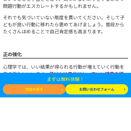
問題行動がエスカレートするかもしれません。
それでも気づいていない態度を貫いてください。そして子
どもが良い行動に移れたら褒めてあげましょう。
普段から
たくさんほめることで自己肯定感も高まります。
正の強化
心理学では、いい結果が得られる行動が増えていく行動を
正の強化といいます。
子どもは自分にとっていい結果を得
まずは無料体験！
られるとその行動を繰り返しますが、反対に悪い結果がも
たらされるとそれを避けます。
これは大人も同様です。いっ
校舎を探す
お問い合わせフォーム
てもやめない子どもへは、いい結果につながる行動を褒め
て伸ばしてあげましょう。
例えば、親の愛情を確認するためにいたずらを繰り返すケ
ースでは、大切なのは普段の生活の中での関わりです。日
ごろから可能なだけ子どもと積極的に関わり、できている