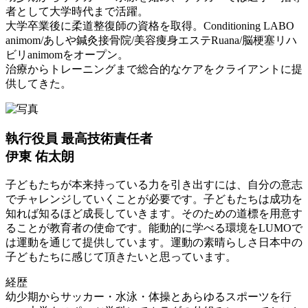
者として大学時代まで活躍。
大学卒業後に柔道整復師の資格を取得。Conditioning LABO
animom/あしや鍼灸接骨院/美容痩身エステRuana/脳梗塞リハ
ビリanimomをオープン。
治療からトレーニングまで総合的なケアをクライアントに提
供してきた。
執行役員 最高技術責任者
伊東 佑太朗
子どもたちが本来持っている力を引き出すには、自分の意志
でチャレンジしていくことが必要です。子どもたちは成功を
知れば知るほど成長していきます。そのための道標を用意す
ることが教育者の使命です。能動的に学べる環境をLUMOで
は運動を通じて提供しています。運動の素晴らしさ日本中の
子どもたちに感じて頂きたいと思っています。
経歴
幼少期からサッカー・水泳・体操とあらゆるスポーツを行