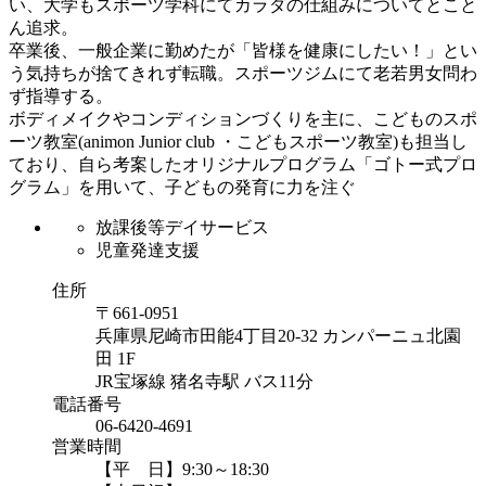
い、大学もスポーツ学科にてカラダの仕組みについてとこと
ん追求。
卒業後、一般企業に勤めたが「皆様を健康にしたい！」とい
う気持ちが捨てきれず転職。スポーツジムにて老若男女問わ
ず指導する。
ボディメイクやコンディションづくりを主に、こどものスポ
ーツ教室(animon Junior club ・こどもスポーツ教室)も担当し
ており、自ら考案したオリジナルプログラム「ゴトー式プロ
グラム」を用いて、子どもの発育に力を注ぐ
放課後等デイサービス
児童発達支援
住所
〒661-0951
兵庫県尼崎市田能4丁目20-32 カンパーニュ北園
田 1F
JR宝塚線 猪名寺駅 バス11分
電話番号
06-6420-4691
営業時間
【平 日】9:30～18:30