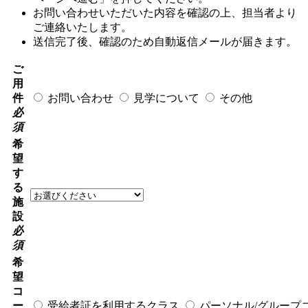
お問い合わせいただいた内容を確認の上、担当者より
ご連絡いたします。
送信完了後、確認のため自動返信メールが届きます。
ご
用
件
お問い合わせ
見学について
その他
必
須
希
望
す
る
施
設
必
須
希
望
コ
ー
受給者証を利用するクラス
パーソナル/グループコ