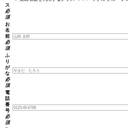
ス
必
須
お
名
前
必
須
ふ
り
が
な
必
須
電
話
番
号
必
須