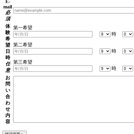
E-
mail
必
須
体
第一希望
験
時
希
第二希望
望
時
日
時
第三希望
任
時
意
お
問
い
合
わ
せ
内
容