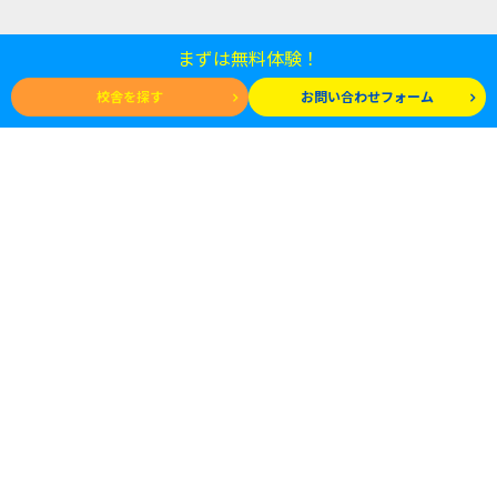
まずは無料体験！
校舎を探す
お問い合わせフォーム
LUMOについて
原始反射について
5領域の支援について
校舎を探す
インタビュ－
コラム
ニュース