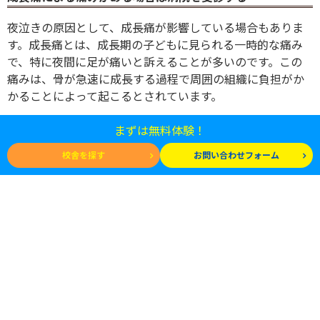
夜泣きの原因として、成長痛が影響している場合もありま
す。成長痛とは、成長期の子どもに見られる一時的な痛み
で、特に夜間に足が痛いと訴えることが多いのです。この
痛みは、骨が急速に成長する過程で周囲の組織に負担がか
かることによって起こるとされています。
子どもが「足が痛い」と泣いた際には、優しくさすってあ
まずは無料体験！
げると落ち着く場合があります。ただし、日中も痛がる、
校舎を探す
お問い合わせフォーム
あるいは1～2週間以上痛みが続く場合は、整形外科などの
専門医に相談してください。特に、成長痛以外の疾患が隠
れている可能性もあるため、早めの受診が重要です。
まとめ