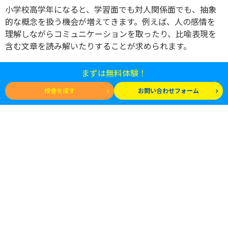
小学校高学年になると、学習面でも対人関係面でも、抽象
的な概念を扱う機会が増えてきます。例えば、人の感情を
理解しながらコミュニケーションを取ったり、比喩表現を
含む文章を読み解いたりすることが求められます。
しかし、
軽度の自閉症スペクトラムの子どものなかには、
まずは無料体験！
抽象的な概念の理解がむずかしい場合があります。
そこ
で、抽象的な概念を視覚化する支援が効果的です。例え
校舎を探す
お問い合わせフォーム
ば、「気持ち」や「声の大きさ」「スピード」などの目に
見えないものを、メーターのように視覚的に表現すること
で、共通理解をはかれます。
また、学習面では、比喩や冗談など、直接的ではない表現
のパターンや種類を学ぶ機会を設けることが大切です。具
体的な例を示しながら、言葉の裏にある意味を理解する練
習を重ねていくことが有効でしょう。
子どもの特性に合わせて、抽象的な概念を具体的に示す工
夫をおこなうことで、子どもの理解を助け、学習や対人関