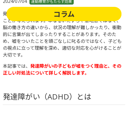
2024/07/04
運動療育がもたらす効果
コラム
発達障がいの子どもが嘘をつくのは、特性が影響している
ことが考えられます。単なるいたずらや意地悪ではなく、
脳の働き方の違いから、状況の理解が難しかったり、衝動
的に言葉が出てしまったりすることがあります。
そのた
め、嘘をついたことを頭ごなしに叱るのではなく、子ども
の視点に立って理解を深め、適切な対応を心がけることが
大切です。
本記事では、
発達障がいの子どもが嘘をつく理由と、その
正しい対処法について詳しく解説します。
発達障がい（ADHD）とは