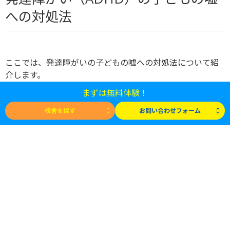
への対処法
ここでは、発達障がいの子どもの嘘への対処法について紹
介します。
まずは無料体験！
嘘をついたことを叱らず理由を聞く
校舎を探す
お問い合わせフォーム
ADHDの子どもが事実と異なることをいったときは、「嘘
をついてはダメ」と叱るのは避けましょう。
嘘だと自覚し
ていない場合、なぜ怒られたのか理解できず、混乱してし
まうためです。
まずは子どもの言葉を否定せず受け止め、
「どうしてそう言ったの？」と、言葉の裏にある気持ちを
汲み取るよう心がけることが大切です。
環境を見直す
自分を守るために嘘をつくパターンの子どもは、失敗体験